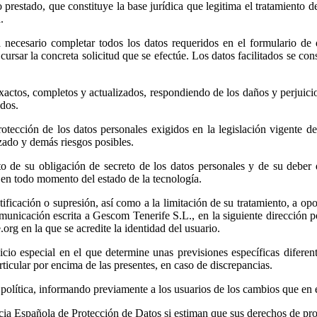
prestado, que constituye la base jurídica que legitima el tratamiento d
.
rá necesario completar todos los datos requeridos en el formulario de
 cursar la concreta solicitud que se efectúe. Los datos facilitados se c
exactos, completos y actualizados, respondiendo de los daños y perjuic
ados.
otección de los datos personales exigidos en la legislación vigente de
izado y demás riesgos posibles.
o de su obligación de secreto de los datos personales y de su deber d
a en todo momento del estado de la tecnología.
rectificación o supresión, así como a la limitación de su tratamiento, a o
comunicación escrita a Gescom Tenerife S.L., en la siguiente dire
en la que se acredite la identidad del usuario.
cio especial en el que determine unas previsiones específicas diferente
rticular por encima de las presentes, en caso de discrepancias.
e política, informando previamente a los usuarios de los cambios que en 
cia Española de Protección de Datos si estiman que sus derechos de pro